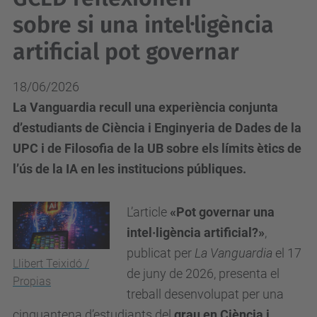
sobre si una intel·ligència
artificial pot governar
18/06/2026
La Vanguardia recull una experiència conjunta
d’estudiants de Ciència i Enginyeria de Dades de la
UPC i de Filosofia de la UB sobre els límits ètics de
l’ús de la IA en les institucions públiques.
L’article
«Pot governar una
intel·ligència artificial?»
,
publicat per
La Vanguardia
el 17
Llibert Teixidó /
de juny de 2026, presenta el
Propias
treball desenvolupat per una
cinquantena d’estudiants del
grau en Ciència i