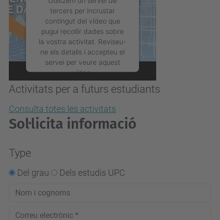
Utilitzem un servei de
tercers per incrustar
contingut del vídeo que
pugui recollir dades sobre
la vostra activitat. Reviseu-
ne els detalls i accepteu el
servei per veure aquest
vídeo.
Activitats per a futurs estudiants
Més Informació
Consulta totes les activitats
Sol·licita informació
Accepta
powered by
Usercentrics
Type
Consent Management
Platform
Del grau
Dels estudis UPC