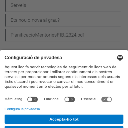
Serveis
Ets nou o nova al grau?
PlanificacioMentoriesFIB_2324.pdf
© UPC