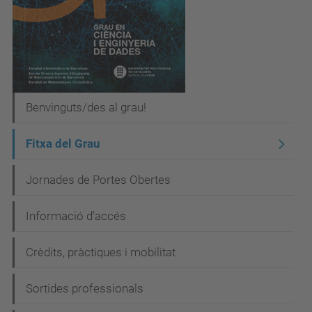
N
Benvinguts/des al grau!
a
Fitxa del Grau
v
e
Jornades de Portes Obertes
g
Informació d'accés
a
c
Crèdits, pràctiques i mobilitat
i
Sortides professionals
ó